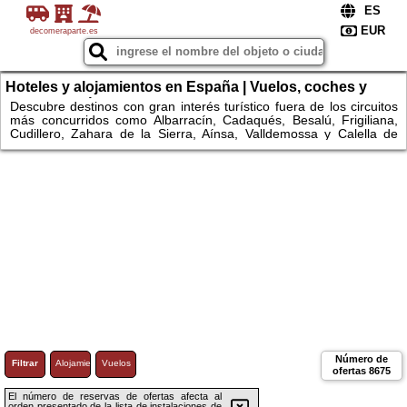
decomeraparte.es
Hoteles y alojamientos en España | Vuelos, coches y
escapadas únicas
Descubre destinos con gran interés turístico fuera de los circuitos
más concurridos como Albarracín, Cadaqués, Besalú, Frigiliana,
Cudillero, Zahara de la Sierra, Aínsa, Valldemossa y Calella de
Palafrugell. Explora espacios naturales como el Parque Nacional
de Ordesa y Monte Perdido, Garajonay, Monfragüe, Somiedo,
Urkiola, Montseny, las Bardenas Reales, los Monegros, la Ribeira
Sacra, el Cabo de Gata o la Ruta del Cares. Compara
alojamientos, consulta disponibilidad y reserva fácilmente hoteles y
apartamentos.
Número de
Filtrar
Alojamiento
Vuelos
ofertas
8675
El número de reservas de ofertas afecta al
orden presentado de la lista de instalaciones de