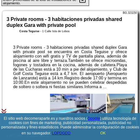
alojamiento.
BG.321150
3 Private rooms - 3 habitaciones privadas shared
duplex Gara with private pool
Costa Teguise
-
1 Calle Isla de Lobos
3 Private rooms - 3 habitaciones privadas shared duplex Gara
with private pool se encuentra en Costa Teguise y ofrece
alojamiento con wifi gratis y TV de pantalla plana, además de
piscina al aire libre y terraza.También se ofrece microondas,
fogones y tostadora en la cocina, además de cafetera.Playa
de las Cucharas está a 10 min a pie del alojamiento, y Club de
Golf Costa Teguise está a 4,7 km. El aeropuerto (Aeropuerto
de Lanzarote) está a 14 km.Registro desde 17:00 y termina en
10:00.En este alojamiento no se pueden celebrar despedidas
de soltero o soltera ni fiestas similares.Informa a ...
El sitio web decomeraparte.es y nuestros socios (
Google
) utiliza tecnología de
cookies con fines de marketing, publicidad personalizada, publicidad no
Ver detalles
personalizada y fines estadísticos. Puede administrar la configuración de cookies
en su navegador.
LOPDGDD
OK
© 2017-2026
PolskiePortale.pl