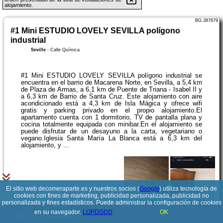
alojamiento.
BG.387879
#1 Mini ESTUDIO LOVELY SEVILLA polígono
industrial
Seville
-
Calle Química
#1 Mini ESTUDIO LOVELY SEVILLA polígono industrial se
encuentra en el barrio de Macarena Norte, en Sevilla, a 5,4 km
de Plaza de Armas, a 6,1 km de Puente de Triana - Isabel II y
a 6,3 km de Barrio de Santa Cruz. Este alojamiento con aire
acondicionado está a 4,3 km de Isla Mágica y ofrece wifi
gratis y parking privado en el propio alojamiento.El
apartamento cuenta con 1 dormitorio, TV de pantalla plana y
cocina totalmente equipada con minibar.En el alojamiento se
puede disfrutar de un desayuno a la carta, vegetariano o
vegano.Iglesia Santa María La Blanca está a 6,3 km del
alojamiento, y ...
El sitio web decomeraparte.es y nuestros socios (
Google
) utiliza tecnología de
cookies con fines de marketing, publicidad personalizada, publicidad no
personalizada y fines estadísticos. Puede administrar la configuración de cookies
Ver detalles
en su navegador.
LOPDGDD
OK
© 2017-2026
PolskiePortale.pl