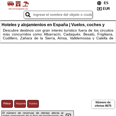
decomeraparte.es
Hoteles y alojamientos en España | Vuelos, coches y
escapadas únicas
Descubre destinos con gran interés turístico fuera de los circuitos
más concurridos como Albarracín, Cadaqués, Besalú, Frigiliana,
Cudillero, Zahara de la Sierra, Aínsa, Valldemossa y Calella de
Palafrugell. Explora espacios naturales como el Parque Nacional
de Ordesa y Monte Perdido, Garajonay, Monfragüe, Somiedo,
Urkiola, Montseny, las Bardenas Reales, los Monegros, la Ribeira
Sacra, el Cabo de Gata o la Ruta del Cares. Compara
alojamientos, consulta disponibilidad y reserva fácilmente hoteles y
apartamentos.
Número de
Filtrar
Alojamiento
Vuelos
ofertas
8675
El número de reservas de ofertas afecta al
orden presentado de la lista de instalaciones de