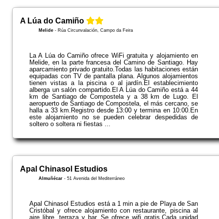
A Lúa do Camiño
Melide
-
Rúa Circunvalación, Campo da Feira
La A Lúa do Camiño ofrece WiFi gratuita y alojamiento en
Melide, en la parte francesa del Camino de Santiago. Hay
aparcamiento privado gratuito.Todas las habitaciones están
equipadas con TV de pantalla plana. Algunos alojamientos
tienen vistas a la piscina o al jardín.El establecimiento
alberga un salón compartido.El A Lúa do Camiño está a 44
km de Santiago de Compostela y a 38 km de Lugo. El
aeropuerto de Santiago de Compostela, el más cercano, se
halla a 33 km.Registro desde 13:00 y termina en 10:00.En
este alojamiento no se pueden celebrar despedidas de
soltero o soltera ni fiestas ...
Apal Chinasol Estudios
Almuñécar
-
51 Avenida del Mediterráneo
Apal Chinasol Estudios está a 1 min a pie de Playa de San
Cristóbal y ofrece alojamiento con restaurante, piscina al
aire libre, terraza y bar. Se ofrece wifi gratis.Cada unidad