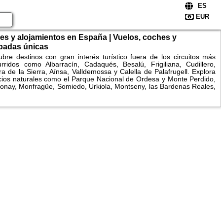
es y alojamientos en España | Vuelos, coches y
padas únicas
bre destinos con gran interés turístico fuera de los circuitos más
rridos como Albarracín, Cadaqués, Besalú, Frigiliana, Cudillero,
a de la Sierra, Aínsa, Valldemossa y Calella de Palafrugell. Explora
ios naturales como el Parque Nacional de Ordesa y Monte Perdido,
onay, Monfragüe, Somiedo, Urkiola, Montseny, las Bardenas Reales,
onegros, la Ribeira Sacra, el Cabo de Gata o la Ruta del Cares.
ara alojamientos, consulta disponibilidad y reserva fácilmente
es y apartamentos.