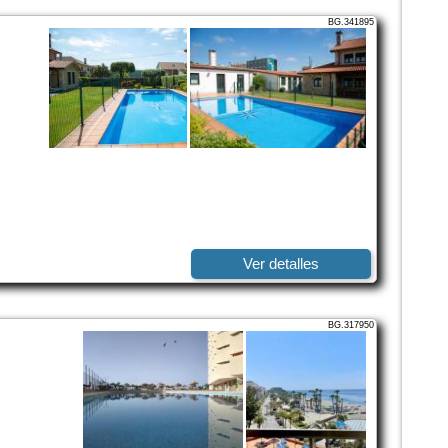
BG.341895
Ver detalles
BG.317950