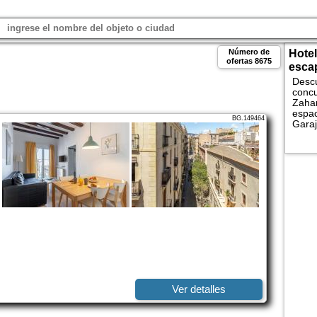
Número de
Hotel
ofertas
8675
esca
Descu
concu
Zahar
espac
BG.149464
Garaj
los M
Comp
hotel
Ver detalles