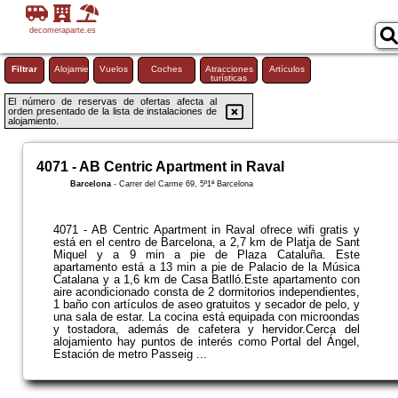
decomeraparte.es
Filtrar
Alojamiento
Vuelos
Coches
Atracciones
Artículos
turísticas
El número de reservas de ofertas afecta al
orden presentado de la lista de instalaciones de
alojamiento.
4071 - AB Centric Apartment in Raval
Barcelona
-
Carrer del Carme 69, 5º1ª Barcelona
4071 - AB Centric Apartment in Raval ofrece wifi gratis y
está en el centro de Barcelona, a 2,7 km de Platja de Sant
Miquel y a 9 min a pie de Plaza Cataluña. Este
apartamento está a 13 min a pie de Palacio de la Música
Catalana y a 1,6 km de Casa Batlló.Este apartamento con
aire acondicionado consta de 2 dormitorios independientes,
1 baño con artículos de aseo gratuitos y secador de pelo, y
una sala de estar. La cocina está equipada con microondas
y tostadora, además de cafetera y hervidor.Cerca del
alojamiento hay puntos de interés como Portal del Ángel,
Estación de metro Passeig ...