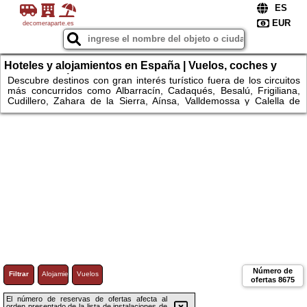
decomeraparte.es
Hoteles y alojamientos en España | Vuelos, coches y
escapadas únicas
Descubre destinos con gran interés turístico fuera de los circuitos
más concurridos como Albarracín, Cadaqués, Besalú, Frigiliana,
Cudillero, Zahara de la Sierra, Aínsa, Valldemossa y Calella de
Palafrugell. Explora espacios naturales como el Parque Nacional
de Ordesa y Monte Perdido, Garajonay, Monfragüe, Somiedo,
Urkiola, Montseny, las Bardenas Reales, los Monegros, la Ribeira
Sacra, el Cabo de Gata o la Ruta del Cares. Compara
alojamientos, consulta disponibilidad y reserva fácilmente hoteles y
apartamentos.
Número de
Filtrar
Alojamiento
Vuelos
ofertas
8675
El número de reservas de ofertas afecta al
orden presentado de la lista de instalaciones de