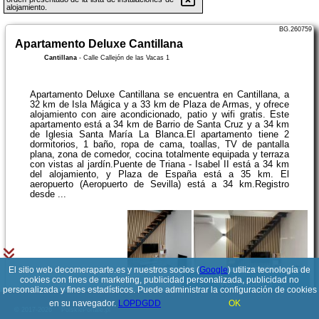
alojamiento.
BG.260759
Apartamento Deluxe Cantillana
Cantillana
-
Calle Callejón de las Vacas 1
Apartamento Deluxe Cantillana se encuentra en Cantillana, a
32 km de Isla Mágica y a 33 km de Plaza de Armas, y ofrece
alojamiento con aire acondicionado, patio y wifi gratis. Este
apartamento está a 34 km de Barrio de Santa Cruz y a 34 km
de Iglesia Santa María La Blanca.El apartamento tiene 2
dormitorios, 1 baño, ropa de cama, toallas, TV de pantalla
plana, zona de comedor, cocina totalmente equipada y terraza
con vistas al jardín.Puente de Triana - Isabel II está a 34 km
del alojamiento, y Plaza de España está a 35 km. El
aeropuerto (Aeropuerto de Sevilla) está a 34 km.Registro
desde ...
El sitio web decomeraparte.es y nuestros socios (
Google
) utiliza tecnología de
cookies con fines de marketing, publicidad personalizada, publicidad no
Ver detalles
personalizada y fines estadísticos. Puede administrar la configuración de cookies
en su navegador.
LOPDGDD
OK
© 2017-2026
PolskiePortale.pl