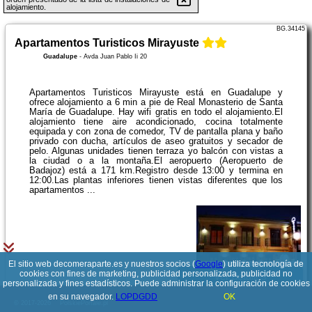
alojamiento.
BG.34145
Apartamentos Turisticos Mirayuste
Guadalupe
-
Avda Juan Pablo Ii 20
Apartamentos Turisticos Mirayuste está en Guadalupe y
ofrece alojamiento a 6 min a pie de Real Monasterio de Santa
María de Guadalupe. Hay wifi gratis en todo el alojamiento.El
alojamiento tiene aire acondicionado, cocina totalmente
equipada y con zona de comedor, TV de pantalla plana y baño
privado con ducha, artículos de aseo gratuitos y secador de
pelo. Algunas unidades tienen terraza yo balcón con vistas a
la ciudad o a la montaña.El aeropuerto (Aeropuerto de
Badajoz) está a 171 km.Registro desde 13:00 y termina en
12:00.Las plantas inferiores tienen vistas diferentes que los
apartamentos ...
El sitio web decomeraparte.es y nuestros socios (
Google
) utiliza tecnología de
cookies con fines de marketing, publicidad personalizada, publicidad no
Ver detalles
personalizada y fines estadísticos. Puede administrar la configuración de cookies
en su navegador.
LOPDGDD
OK
© 2017-2026
PolskiePortale.pl