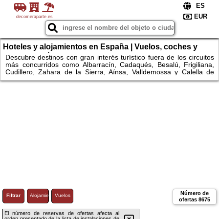
decomeraparte.es
Hoteles y alojamientos en España | Vuelos, coches y
escapadas únicas
Descubre destinos con gran interés turístico fuera de los circuitos
más concurridos como Albarracín, Cadaqués, Besalú, Frigiliana,
Cudillero, Zahara de la Sierra, Aínsa, Valldemossa y Calella de
Palafrugell. Explora espacios naturales como el Parque Nacional
de Ordesa y Monte Perdido, Garajonay, Monfragüe, Somiedo,
Urkiola, Montseny, las Bardenas Reales, los Monegros, la Ribeira
Sacra, el Cabo de Gata o la Ruta del Cares. Compara
alojamientos, consulta disponibilidad y reserva fácilmente hoteles y
apartamentos.
Número de
Filtrar
Alojamiento
Vuelos
ofertas
8675
El número de reservas de ofertas afecta al
orden presentado de la lista de instalaciones de