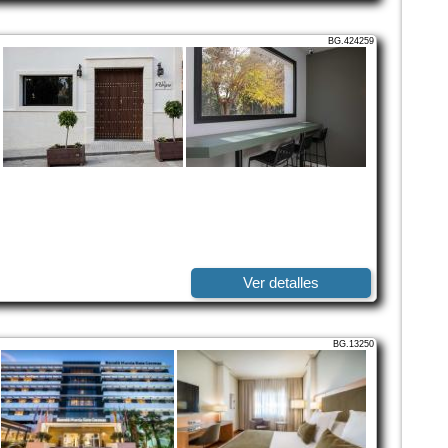
BG.424259
Ver detalles
BG.13250