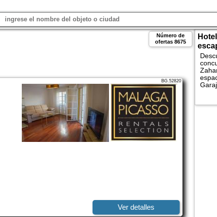
Número de
Hotel
ofertas
8675
esca
Descu
concu
Zahar
espac
BG.52820
Garaj
los M
Comp
hotel
Ver detalles