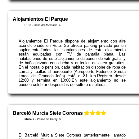
Alojamientos El Parque
Rute
-
Calle del Mercado, 4
Alojamientos El Parque dispone de alojamiento con aire
acondicionado en Rute. Se ofrece parking privado por un
suplemento.Todas las habitaciones de este alojamiento
están equipadas con TV de pantalla plana. Las
habitaciones de este alojamiento disponen de wifi gratis y
de baño privado con ducha y artículos de aseo gratuitos.
En el hostal o pensión, cada habitación dispone de ropa de
cama y toallas.El aeropuerto (Aeropuerto Federico García
Lorca de Granada-Jaén) está a 81 km.Registro desde
12:00 y termina en 10:00.En este alojamiento no se
pueden celebrar despedidas de soltero o soltera ...
Barceló Murcia Siete Coronas
Murcia
-
Paseo de Garay, 5
El Barceló Murcia Siete Coronas (anteriormente llamado