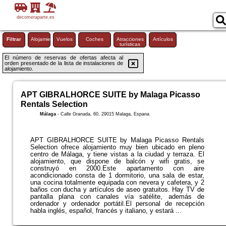
decomeraparte.es
Filtrar
Alojamiento
Vuelos
Coches
Atracciones
Artículos
turísticas
El número de reservas de ofertas afecta al
orden presentado de la lista de instalaciones de
alojamiento.
APT GIBRALHORCE SUITE by Malaga Picasso
Rentals Selection
Málaga
-
Calle Granada, 60, 29015 Malaga, Espana
APT GIBRALHORCE SUITE by Malaga Picasso Rentals
Selection ofrece alojamiento muy bien ubicado en pleno
centro de Málaga, y tiene vistas a la ciudad y terraza. El
alojamiento, que dispone de balcón y wifi gratis, se
construyó en 2000.Este apartamento con aire
acondicionado consta de 1 dormitorio, una sala de estar,
una cocina totalmente equipada con nevera y cafetera, y 2
baños con ducha y artículos de aseo gratuitos. Hay TV de
pantalla plana con canales vía satélite, además de
ordenador y ordenador portátil.El personal de recepción
habla inglés, español, francés y italiano, y estará ...