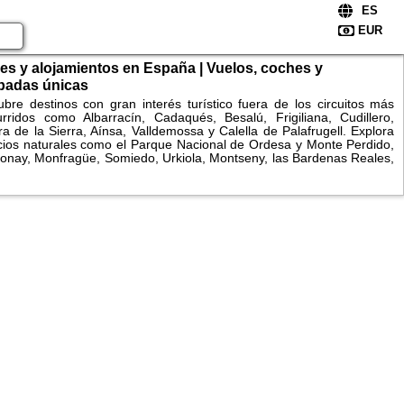
es y alojamientos en España | Vuelos, coches y
padas únicas
bre destinos con gran interés turístico fuera de los circuitos más
rridos como Albarracín, Cadaqués, Besalú, Frigiliana, Cudillero,
a de la Sierra, Aínsa, Valldemossa y Calella de Palafrugell. Explora
ios naturales como el Parque Nacional de Ordesa y Monte Perdido,
onay, Monfragüe, Somiedo, Urkiola, Montseny, las Bardenas Reales,
onegros, la Ribeira Sacra, el Cabo de Gata o la Ruta del Cares.
ara alojamientos, consulta disponibilidad y reserva fácilmente
es y apartamentos.