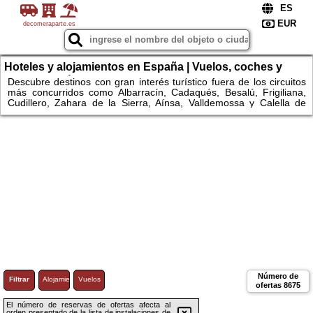
decomeraparte.es
Hoteles y alojamientos en España | Vuelos, coches y
escapadas únicas
Descubre destinos con gran interés turístico fuera de los circuitos
más concurridos como Albarracín, Cadaqués, Besalú, Frigiliana,
Cudillero, Zahara de la Sierra, Aínsa, Valldemossa y Calella de
Palafrugell. Explora espacios naturales como el Parque Nacional
de Ordesa y Monte Perdido, Garajonay, Monfragüe, Somiedo,
Urkiola, Montseny, las Bardenas Reales, los Monegros, la Ribeira
Sacra, el Cabo de Gata o la Ruta del Cares. Compara
alojamientos, consulta disponibilidad y reserva fácilmente hoteles y
apartamentos.
Número de
Filtrar
Alojamiento
Vuelos
ofertas
8675
El número de reservas de ofertas afecta al
orden presentado de la lista de instalaciones de