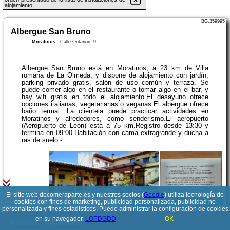
alojamiento.
BG.359995
Albergue San Bruno
Moratinos
-
Calle Ontanon, 9
Albergue San Bruno está en Moratinos, a 23 km de Villa
romana de La Olmeda, y dispone de alojamiento con jardín,
parking privado gratis, salón de uso común y terraza. Se
puede comer algo en el restaurante o tomar algo en el bar, y
hay wifi gratis en todo el alojamiento.El desayuno ofrece
opciones italianas, vegetarianas o veganas.El albergue ofrece
baño termal. La clientela puede practicar actividades en
Moratinos y alrededores, como senderismo.El aeropuerto
(Aeropuerto de León) está a 75 km.Registro desde 13:30 y
termina en 09:00.Habitación con cama extragrande y ducha a
ras de suelo - ...
El sitio web decomeraparte.es y nuestros socios (
Google
) utiliza tecnología de
cookies con fines de marketing, publicidad personalizada, publicidad no
Ver detalles
personalizada y fines estadísticos. Puede administrar la configuración de cookies
en su navegador.
LOPDGDD
OK
© 2017-2026
PolskiePortale.pl