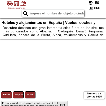
decomeraparte.es
Hoteles y alojamientos en España | Vuelos, coches y
escapadas únicas
Descubre destinos con gran interés turístico fuera de los circuitos
más concurridos como Albarracín, Cadaqués, Besalú, Frigiliana,
Cudillero, Zahara de la Sierra, Aínsa, Valldemossa y Calella de
Palafrugell. Explora espacios naturales como el Parque Nacional
de Ordesa y Monte Perdido, Garajonay, Monfragüe, Somiedo,
Urkiola, Montseny, las Bardenas Reales, los Monegros, la Ribeira
Sacra, el Cabo de Gata o la Ruta del Cares. Compara
alojamientos, consulta disponibilidad y reserva fácilmente hoteles y
apartamentos.
Número de
Filtrar
Alojamiento
Vuelos
ofertas
8675
El número de reservas de ofertas afecta al
orden presentado de la lista de instalaciones de