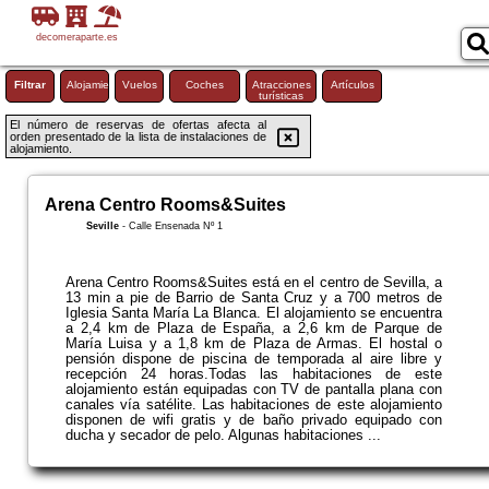
decomeraparte.es
Filtrar
Alojamiento
Vuelos
Coches
Atracciones
Artículos
turísticas
El número de reservas de ofertas afecta al
orden presentado de la lista de instalaciones de
alojamiento.
Arena Centro Rooms&Suites
Seville
-
Calle Ensenada Nº 1
Arena Centro Rooms&Suites está en el centro de Sevilla, a
13 min a pie de Barrio de Santa Cruz y a 700 metros de
Iglesia Santa María La Blanca. El alojamiento se encuentra
a 2,4 km de Plaza de España, a 2,6 km de Parque de
María Luisa y a 1,8 km de Plaza de Armas. El hostal o
pensión dispone de piscina de temporada al aire libre y
recepción 24 horas.Todas las habitaciones de este
alojamiento están equipadas con TV de pantalla plana con
canales vía satélite. Las habitaciones de este alojamiento
disponen de wifi gratis y de baño privado equipado con
ducha y secador de pelo. Algunas habitaciones ...