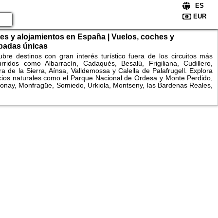
es y alojamientos en España | Vuelos, coches y
padas únicas
bre destinos con gran interés turístico fuera de los circuitos más
rridos como Albarracín, Cadaqués, Besalú, Frigiliana, Cudillero,
a de la Sierra, Aínsa, Valldemossa y Calella de Palafrugell. Explora
ios naturales como el Parque Nacional de Ordesa y Monte Perdido,
onay, Monfragüe, Somiedo, Urkiola, Montseny, las Bardenas Reales,
onegros, la Ribeira Sacra, el Cabo de Gata o la Ruta del Cares.
ara alojamientos, consulta disponibilidad y reserva fácilmente
es y apartamentos.