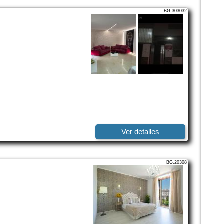
BG.303032
Ver detalles
BG.20308