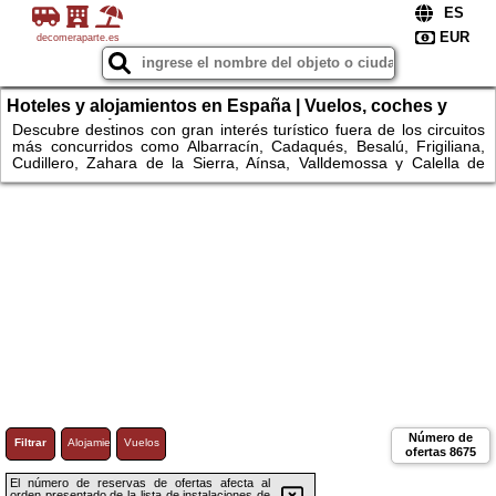
decomeraparte.es
Hoteles y alojamientos en España | Vuelos, coches y
escapadas únicas
Descubre destinos con gran interés turístico fuera de los circuitos
más concurridos como Albarracín, Cadaqués, Besalú, Frigiliana,
Cudillero, Zahara de la Sierra, Aínsa, Valldemossa y Calella de
Palafrugell. Explora espacios naturales como el Parque Nacional
de Ordesa y Monte Perdido, Garajonay, Monfragüe, Somiedo,
Urkiola, Montseny, las Bardenas Reales, los Monegros, la Ribeira
Sacra, el Cabo de Gata o la Ruta del Cares. Compara
alojamientos, consulta disponibilidad y reserva fácilmente hoteles y
apartamentos.
Número de
Filtrar
Alojamiento
Vuelos
ofertas
8675
El número de reservas de ofertas afecta al
orden presentado de la lista de instalaciones de