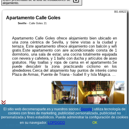
alojamiento.
BG.40622
Apartamento Calle Goles
Seville
-
Calle Goles 21
Apartamento Calle Goles ofrece alojamiento bien ubicado en
una zona céntrica de Sevilla, y tiene vistas a la ciudad y
terraza. Este apartamento ofrece alojamiento con balcón y wifi
gratis.Este apartamento con aire acondicionado consta de 1
dormitorio, una sala de estar, una cocina totalmente equipada
con nevera y cafetera, y 1 baño con ducha y artículos de aseo
gratuitos. Hay toallas y ropa de cama en el apartamento.Se
puede descubrir la zona practicando ciclismo en los
alrededores.Cerca del alojamiento hay puntos de interés como
Plaza de Armas, Puente de Triana - Isabel II y Isla Mágica. ...
El sitio web decomeraparte.es y nuestros socios (
Google
) utiliza tecnología de
Ver detalles
cookies con fines de marketing, publicidad personalizada, publicidad no
personalizada y fines estadísticos. Puede administrar la configuración de cookies
en su navegador.
LOPDGDD
OK
© 2017-2026
PolskiePortale.pl
BG.260759