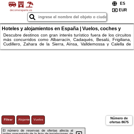
decomeraparte.es
Hoteles y alojamientos en España | Vuelos, coches y
escapadas únicas
Descubre destinos con gran interés turístico fuera de los circuitos
más concurridos como Albarracín, Cadaqués, Besalú, Frigiliana,
Cudillero, Zahara de la Sierra, Aínsa, Valldemossa y Calella de
Palafrugell. Explora espacios naturales como el Parque Nacional
de Ordesa y Monte Perdido, Garajonay, Monfragüe, Somiedo,
Urkiola, Montseny, las Bardenas Reales, los Monegros, la Ribeira
Sacra, el Cabo de Gata o la Ruta del Cares. Compara
alojamientos, consulta disponibilidad y reserva fácilmente hoteles y
apartamentos.
Número de
Filtrar
Alojamiento
Vuelos
ofertas
8675
El número de reservas de ofertas afecta al
orden presentado de la lista de instalaciones de