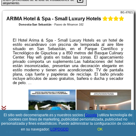
alojamiento.
BG.47621
ARIMA Hotel & Spa - Small Luxury Hotels
Donostia-San Sebastián
-
Paseo de Miramon 162
El Hotel Arima & Spa - Small Luxury Hotels es un hotel de
estilo escandinavo con piscina de temporada al aire libre
situado en San Sebastián, en el Parque Científico y
Tecnológico de Gipuzkoa y a 850 metros del Basque Culinary
Center. Hay wifi gratis en todas las zonas. El aparcamiento
privado comporta un suplemento.Las habitaciones del hotel
están insonorizadas, presentan una decoración elegante en
estilo moderno y tienen aire acondicionado. TV de pantalla
plana, caja fuerte y papeleras de reciclaje. El baño privado
incluye artículos de aseo gratuitos, bañera o ducha y secador
de pelo. ...
El sitio web decomeraparte.es y nuestros socios (
Google
) utiliza tecnología de
cookies con fines de marketing, publicidad personalizada, publicidad no
Ver detalles
personalizada y fines estadísticos. Puede administrar la configuración de cookies
en su navegador.
LOPDGDD
OK
© 2017-2026
PolskiePortale.pl