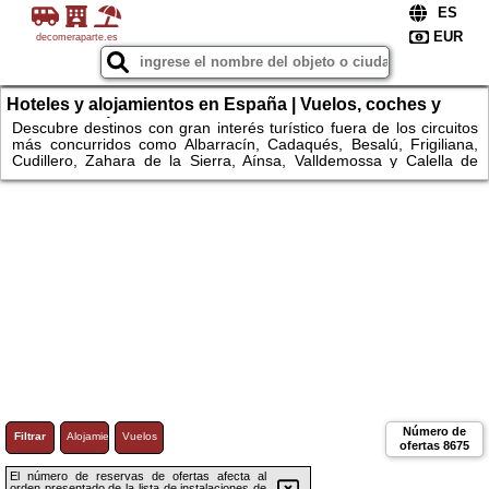
decomeraparte.es
Hoteles y alojamientos en España | Vuelos, coches y
escapadas únicas
Descubre destinos con gran interés turístico fuera de los circuitos
más concurridos como Albarracín, Cadaqués, Besalú, Frigiliana,
Cudillero, Zahara de la Sierra, Aínsa, Valldemossa y Calella de
Palafrugell. Explora espacios naturales como el Parque Nacional
de Ordesa y Monte Perdido, Garajonay, Monfragüe, Somiedo,
Urkiola, Montseny, las Bardenas Reales, los Monegros, la Ribeira
Sacra, el Cabo de Gata o la Ruta del Cares. Compara
alojamientos, consulta disponibilidad y reserva fácilmente hoteles y
apartamentos.
Número de
Filtrar
Alojamiento
Vuelos
ofertas
8675
El número de reservas de ofertas afecta al
orden presentado de la lista de instalaciones de