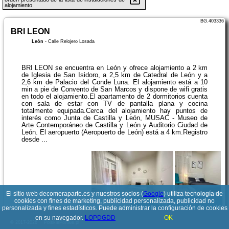
alojamiento.
BG.403336
BRI LEON
León
-
Calle Relojero Losada
BRI LEON se encuentra en León y ofrece alojamiento a 2 km
de Iglesia de San Isidoro, a 2,5 km de Catedral de León y a
2,6 km de Palacio del Conde Luna. El alojamiento está a 10
min a pie de Convento de San Marcos y dispone de wifi gratis
en todo el alojamiento.El apartamento de 2 dormitorios cuenta
con sala de estar con TV de pantalla plana y cocina
totalmente equipada.Cerca del alojamiento hay puntos de
interés como Junta de Castilla y León, MUSAC - Museo de
Arte Contemporáneo de Castilla y León y Auditorio Ciudad de
León. El aeropuerto (Aeropuerto de León) está a 4 km.Registro
desde ...
El sitio web decomeraparte.es y nuestros socios (
Google
) utiliza tecnología de
cookies con fines de marketing, publicidad personalizada, publicidad no
Ver detalles
personalizada y fines estadísticos. Puede administrar la configuración de cookies
en su navegador.
LOPDGDD
OK
© 2017-2026
PolskiePortale.pl