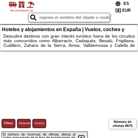
decomeraparte.es
Hoteles y alojamientos en España | Vuelos, coches y
escapadas únicas
Descubre destinos con gran interés turístico fuera de los circuitos
más concurridos como Albarracín, Cadaqués, Besalú, Frigiliana,
Cudillero, Zahara de la Sierra, Aínsa, Valldemossa y Calella de
Palafrugell. Explora espacios naturales como el Parque Nacional
de Ordesa y Monte Perdido, Garajonay, Monfragüe, Somiedo,
Urkiola, Montseny, las Bardenas Reales, los Monegros, la Ribeira
Sacra, el Cabo de Gata o la Ruta del Cares. Compara
alojamientos, consulta disponibilidad y reserva fácilmente hoteles y
apartamentos.
Número de
Filtrar
Alojamiento
Vuelos
ofertas
8675
El número de reservas de ofertas afecta al
orden presentado de la lista de instalaciones de