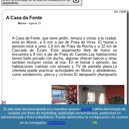
alojamiento.
BG.73998
A Casa da Fonte
Muros
-
Agesta 75
A Casa da Fonte, que tiene jardín, terraza y vistas a la ciudad,
está en Muros, a 6 min a pie de Praia da Virxe. El hostal o
pensión está a unos 1,9 km de Praia da Rocha y a 32 km de
Cascada de Ézaro. Este alojamiento libre de humo se
encuentra a 8 min a pie de Praia do Castelo.Las habitaciones
tienen baño privado con ducha, algunas ofrecen balcón y otras
también incluyen vistas al mar. En el hostal o pensión, las
habitaciones cuentan con armario y TV de pantalla plana.La
clientela puede practicar actividades en Muros y alrededores,
como senderismo, pesca y ciclismo.El aeropuerto (Aeropuerto
...
El sitio web decomeraparte.es y nuestros socios (
Google
) utiliza tecnología de
cookies con fines de marketing, publicidad personalizada, publicidad no
Ver detalles
personalizada y fines estadísticos. Puede administrar la configuración de cookies
en su navegador.
LOPDGDD
OK
© 2017-2026
PolskiePortale.pl