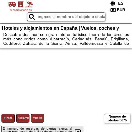
decomeraparte.es
Hoteles y alojamientos en España | Vuelos, coches y
escapadas únicas
Descubre destinos con gran interés turístico fuera de los circuitos
más concurridos como Albarracín, Cadaqués, Besalú, Frigiliana,
Cudillero, Zahara de la Sierra, Aínsa, Valldemossa y Calella de
Palafrugell. Explora espacios naturales como el Parque Nacional
de Ordesa y Monte Perdido, Garajonay, Monfragüe, Somiedo,
Urkiola, Montseny, las Bardenas Reales, los Monegros, la Ribeira
Sacra, el Cabo de Gata o la Ruta del Cares. Compara
alojamientos, consulta disponibilidad y reserva fácilmente hoteles y
apartamentos.
Número de
Filtrar
Alojamiento
Vuelos
ofertas
8675
El número de reservas de ofertas afecta al
orden presentado de la lista de instalaciones de