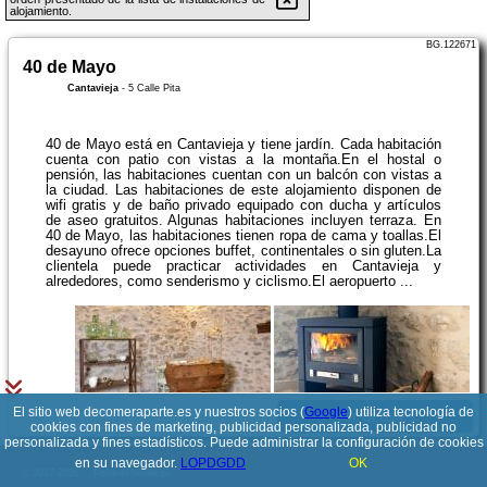
alojamiento.
BG.122671
40 de Mayo
Cantavieja
-
5 Calle Pita
40 de Mayo está en Cantavieja y tiene jardín. Cada habitación
cuenta con patio con vistas a la montaña.En el hostal o
pensión, las habitaciones cuentan con un balcón con vistas a
la ciudad. Las habitaciones de este alojamiento disponen de
wifi gratis y de baño privado equipado con ducha y artículos
de aseo gratuitos. Algunas habitaciones incluyen terraza. En
40 de Mayo, las habitaciones tienen ropa de cama y toallas.El
desayuno ofrece opciones buffet, continentales o sin gluten.La
clientela puede practicar actividades en Cantavieja y
alrededores, como senderismo y ciclismo.El aeropuerto ...
El sitio web decomeraparte.es y nuestros socios (
Google
) utiliza tecnología de
Ver detalles
cookies con fines de marketing, publicidad personalizada, publicidad no
personalizada y fines estadísticos. Puede administrar la configuración de cookies
en su navegador.
LOPDGDD
OK
© 2017-2026
PolskiePortale.pl
BG.68054